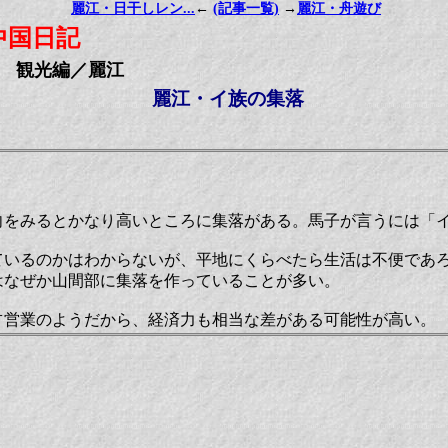
麗江・日干しレン...
←
(記事一覧)
→
麗江・舟遊び
中国日記
観光編／麗江
麗江・イ族の集落
向をみるとかなり高いところに集落がある。馬子が言うには「
ているのかはわからないが、平地にくらべたら生活は不便であ
はなぜか山間部に集落を作っていることが多い。
占営業のようだから、経済力も相当な差がある可能性が高い。