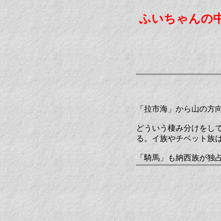
ふいちゃんの
「拉市海」から山の方
どういう棲み分けをし
る。イ族やチベット族
「騎馬」も納西族が独