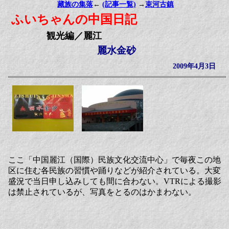
藏族の集落
←
(記事一覧)
→
束河古鎮
ふいちゃんの中国日記
観光編／麗江
麗水金砂
2009年4月3日
ここ「中国麗江（国際）民族文化交流中心」で毎夜この地
区に住む各民族の習慣や踊りなどが紹介されている。大変
盛況で当日申し込みしても間に合わない。VTRによる撮影
は禁止されているが、写真をとるのはかまわない。