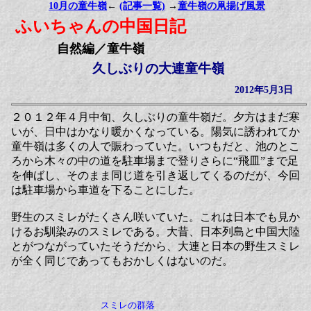
10月の童牛嶺
←
(記事一覧)
→
童牛嶺の凧揚げ風景
ふいちゃんの中国日記
自然編／童牛嶺
久しぶりの大連童牛嶺
2012年5月3日
２０１２年４月中旬、久しぶりの童牛嶺だ。夕方はまだ寒
いが、日中はかなり暖かくなっている。陽気に誘われてか
童牛嶺は多くの人で賑わっていた。いつもだと、池のとこ
ろから木々の中の道を駐車場まで登りさらに“飛皿”まで足
を伸ばし、そのまま同じ道を引き返してくるのだが、今回
は駐車場から車道を下ることにした。
野生のスミレがたくさん咲いていた。これは日本でも見か
けるお馴染みのスミレである。大昔、日本列島と中国大陸
とがつながっていたそうだから、大連と日本の野生スミレ
が全く同じであってもおかしくはないのだ。
スミレの群落