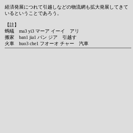
経済発展につれて引越しなどの物流網も拡大発展してきて
いるということであろう。
【註】
螞蟻 ma3 yi3 マーア イーイ アリ
搬家 ban1 jia1 バン ジア 引越す
火車 huo3 che1 フオーオ チャー 汽車