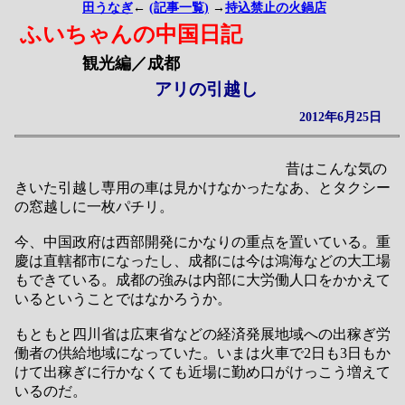
田うなぎ
←
(記事一覧)
→
持込禁止の火鍋店
ふいちゃんの中国日記
観光編／成都
アリの引越し
2012年6月25日
昔はこんな気の
きいた引越し専用の車は見かけなかったなあ、とタクシー
の窓越しに一枚パチリ。
今、中国政府は西部開発にかなりの重点を置いている。重
慶は直轄都市になったし、成都には今は鴻海などの大工場
もできている。成都の強みは内部に大労働人口をかかえて
いるということではなかろうか。
もともと四川省は広東省などの経済発展地域への出稼ぎ労
働者の供給地域になっていた。いまは火車で2日も3日もか
けて出稼ぎに行かなくても近場に勤め口がけっこう増えて
いるのだ。