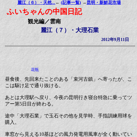
麗江（６）・天然...
←
(記事一覧)
→
昆明・新鮮花市場
ふいちゃんの中国日記
観光編／雲南
麗江（７）・大理石業
2012年9月11日
花瓶
昼食後、先回来たことのある「束河古鎮」へ寄ったが、こ
こは駆け足で通り抜ける。
あとは大理駅へ戻り、今夜の昆明行き寝台特急に乗ってツ
アー第5日目が終わる。
途中「大理石業」で玉石その他を見学時、手指訓練用球を
購入。
車窓から見える10基ほどの風力発電用風車が全く動いてい