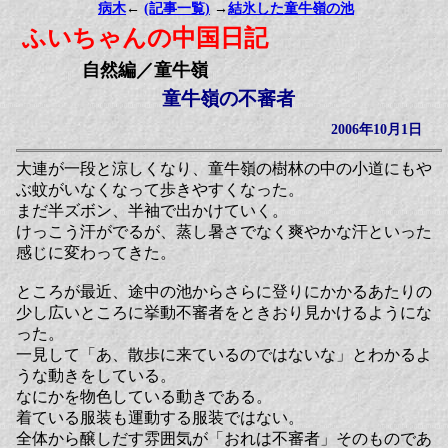
病木
←
(記事一覧)
→
結氷した童牛嶺の池
ふいちゃんの中国日記
自然編／童牛嶺
童牛嶺の不審者
2006年10月1日
大連が一段と涼しくなり、童牛嶺の樹林の中の小道にもや
ぶ蚊がいなくなって歩きやすくなった。
まだ半ズボン、半袖で出かけていく。
けっこう汗がでるが、蒸し暑さでなく爽やかな汗といった
感じに変わってきた。
ところが最近、途中の池からさらに登りにかかるあたりの
少し広いところに挙動不審者をときおり見かけるようにな
った。
一見して「あ、散歩に来ているのではないな」とわかるよ
うな動きをしている。
なにかを物色している動きである。
着ている服装も運動する服装ではない。
全体から醸しだす雰囲気が「おれは不審者」そのものであ