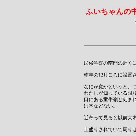
ふいちゃんの
民俗学院の南門の近く
昨年の12月ころに設置
なにが変かというと、
わたしが知っている限
口にある童牛嶺と刻ま
は木などない。
近寄って見ると以前大
土盛りされていて周り