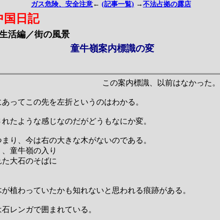
ガス危険、安全注意
←
(記事一覧)
→
不法占拠の露店
中国日記
生活編／街の風景
童牛嶺案内標識の変
この案内標識、以前はなかった。
にあってこの先を左折というのはわかる。
されたような感じなのだがどうもなにか変。
つまり、今は右の大きな木がないのである。
り、童牛嶺の入り
れた大石のそばに
木が植わっていたかも知れないと思われる痕跡がある。
は石レンガで囲まれている。