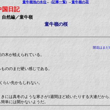
童牛嶺池の水位
←
(記事一覧)
→
童牛嶺の花
中国日記
自然編／童牛嶺
童牛嶺の桜
開花はまだ
桜の木が植えられている。
るもののまだ硬い感じである。
くらい先かもしれない。
ときには真冬のような寒さが1週間ほど続いたりする大連だから
も簡単には開かないようだ。