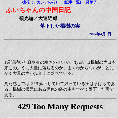
槐花（アカシアの花）
←
(記事一覧)
→
発芽了
ふいちゃんの中国日記
観光編／大連近郊
落下した楊樹の実
2007年4月9日
1週間続いた真冬並の寒さのせいか、あるいは楊樹の実は本
来このように大量に落ちるのか、よくわからないが、とに
かく大量の実が歩道上に落ちている。
見た感じでは２/３落下していて残っている実はまばらであ
る。楊樹の根元にある黒色の袋の中もすべて落下した実で
ある。