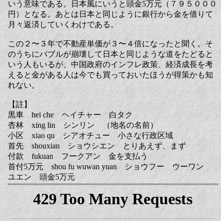
いう意味である。日本風にいうと頭金5万元（７９５０００
円）となる。あとは日本と同じように銀行から金を借りて
月々返済していくわけである。
この２〜３年で不動産単価が３〜４倍になったと聞く。そ
のうちにバブルが崩壊して日本と同じような道をたどると
いう人もいるが、中国政府のインフレ政策、経済成長を考
えると金がある人は今でも買っておいたほうが得策かも知
れない。
【註】
黒車 hei che ヘイチャー 白タク
杏林 xing lin シンリン （地名の名前）
小区 xiao qu シアオチュー 小さな行政区域
首先 shouxian ショウシエン とりあえず、まず
付款 fukuan フークアン 金を支払う
首付5万元 shou fu wuwan yuan ショウフー ウーワン
ユエン 頭金5万元