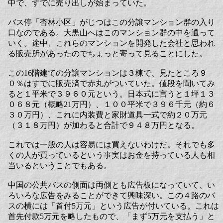
中で、すでに売り出しが始まっていた。
バス停「杏林小区」がじつはこの分譲マンション群の入り
口なのである。大黒山へはこのマンション群の中を通って
いく。途中、これらのマンションを開発した会社と思われ
る販売所があったのでちょっと寄って見ることにした。
この16階建ての分譲マンションは３棟で、見たところ９
０％はすでに販売済で赤丸がついていた。値段を聞いてみ
ると１平米で３９６０元という。日本式に言うと１坪１３
０６８元（概略21万円）、１００平米で３９６千元（約６
３０万円）、これに内装費と家財道具一式で約２０万元
（３１８万円）が加わると合計で９４８万円となる。
これでは一般の人は容易には買えないわけだ。それでも多
くの人が買っているという事実はお金を持っている人も相
当いるということでもある。
中国の公共バスの側面は両側とも広告板になっていて、い
ろいろな広告をみることができて興味深い。この４路のバ
スの横には「首付5万元」という広告が付いている。これは
首先付款5万元を略したもので、「まず5万元を支払う」と