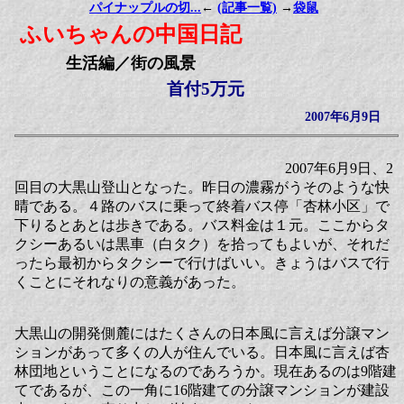
パイナップルの切...
←
(記事一覧)
→
袋鼠
ふいちゃんの中国日記
生活編／街の風景
首付5万元
2007年6月9日
2007年6月9日、2
回目の大黒山登山となった。昨日の濃霧がうそのような快
晴である。４路のバスに乗って終着バス停「杏林小区」で
下りるとあとは歩きである。バス料金は１元。ここからタ
クシーあるいは黒車（白タク）を拾ってもよいが、それだ
ったら最初からタクシーで行けばいい。きょうはバスで行
くことにそれなりの意義があった。
大黒山の開発側麓にはたくさんの日本風に言えば分譲マン
ションがあって多くの人が住んでいる。日本風に言えば杏
林団地ということになるのであろうか。現在あるのは9階建
てであるが、この一角に16階建ての分譲マンションが建設