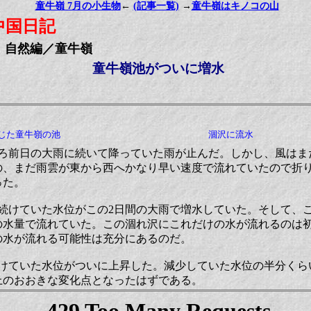
童牛嶺 7月の小生物
←
(記事一覧)
→
童牛嶺はキノコの山
中国日記
自然編／童牛嶺
童牛嶺池がついに増水
じた童牛嶺の池
涸沢に流水
10時ころ前日の大雨に続いて降っていた雨が止んだ。しかし、風は
の、まだ雨雲が東から西へかなり早い速度で流れていたので折り
った。
り続けていた水位がこの2日間の大雨で増水していた。そして、
の水量で流れていた。この涸れ沢にこれだけの水が流れるのは
の水が流れる可能性は充分にあるのだ。
けていた水位がついに上昇した。減少していた水位の半分くらい
上のおおきな変化点となったはずである。