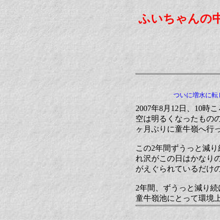
ふいちゃんの
ついに増水に転
2007年8月12日、
空は明るくなったもの
ヶ月ぶりに童牛嶺へ行
この2年間ずうっと減
れ沢がこの日はかなり
がえぐられているだけ
2年間、ずうっと減り続
童牛嶺池にとって環境