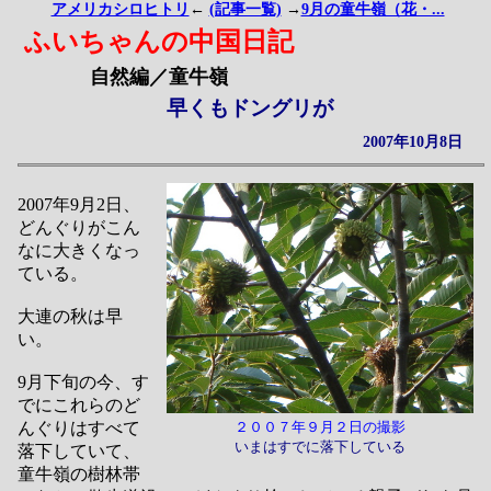
アメリカシロヒトリ
←
(記事一覧)
→
9月の童牛嶺（花・...
ふいちゃんの中国日記
自然編／童牛嶺
早くもドングリが
2007年10月8日
2007年9月2日、
どんぐりがこん
なに大きくなっ
ている。
大連の秋は早
い。
9月下旬の今、す
でにこれらのど
んぐりはすべて
２００７年９月２日の撮影
いまはすでに落下している
落下していて、
童牛嶺の樹林帯