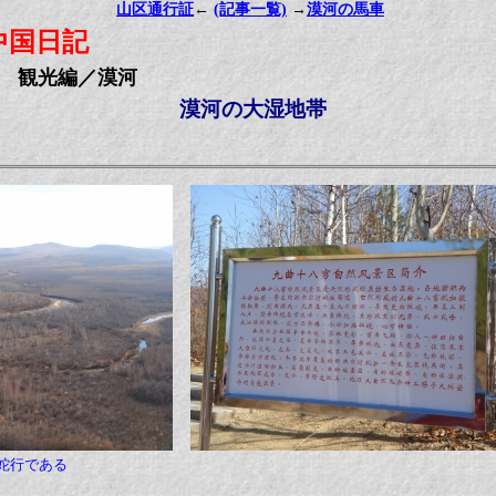
山区通行証
←
(記事一覧)
→
漠河の馬車
中国日記
観光編／漠河
漠河の大湿地帯
蛇行である