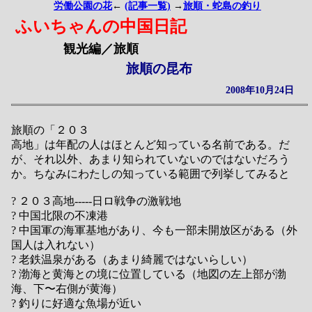
労働公園の花
←
(記事一覧)
→
旅順・蛇島の釣り
ふいちゃんの中国日記
観光編／旅順
旅順の昆布
2008年10月24日
旅順の「２０３
高地」は年配の人はほとんど知っている名前である。だ
が、それ以外、あまり知られていないのではないだろう
か。ちなみにわたしの知っている範囲で列挙してみると
? ２０３高地-----日ロ戦争の激戦地
? 中国北限の不凍港
? 中国軍の海軍基地があり、今も一部未開放区がある（外
国人は入れない）
? 老鉄温泉がある（あまり綺麗ではないらしい）
? 渤海と黄海との境に位置している（地図の左上部が渤
海、下〜右側が黄海）
? 釣りに好適な魚場が近い