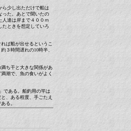
から少し出ただけで船は
なった。あとで聞いたの
た人達は岸まで４００ｍ
したときを想定していろ
ければ船が出せるというこ
約３時間遅れの10時半、
の満ち干と大きな関係があ
ど満潮で、魚の食いがよく
」である。船釣用の竿は
だと、ある程度、手ごたえ
である。