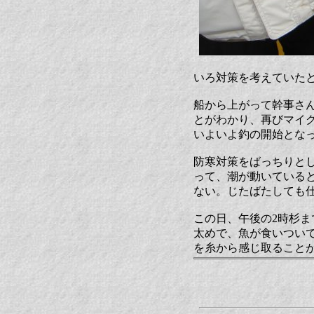
いろ対策を考えていた
船から上がって幹事さ
とがわかり、再びマイ
いよいよ釣の開始とな
防寒対策をばっちりと
って、潮が動いている
ない。じたばたしても
この日、午後の2時杉
太めで、魚が食いつい
を糸から感じ取ること