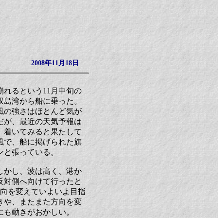
2008年11月18日
崩れるという11月中旬の
双島湾から船に乗った。
風の強さはほとんど気が
だが、最近の天気予報は
。着いてみると果たして
風で、船に掲げられた旗
ンと張っている。
しかし、波は高く、港か
反対側へ向けて行ったと
方向を変えていよいよ目指
きや、またまた方向を変
にも動きがおかしい。