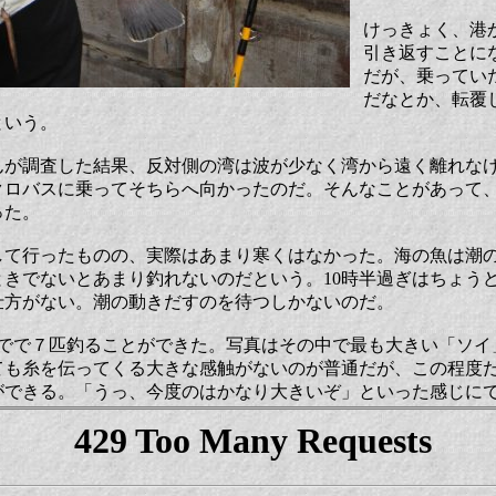
けっきょく、港
引き返すことに
だが、乗ってい
だなとか、転覆
という。
んが調査した結果、反対側の湾は波が少なく湾から遠く離れな
クロバスに乗ってそちらへ向かったのだ。そんなことがあって、
った。
して行ったものの、実際はあまり寒くはなかった。海の魚は潮
ときでないとあまり釣れないのだという。10時半過ぎはちょう
仕方がない。潮の動きだすのを待つしかないのだ。
までで７匹釣ることができた。写真はその中で最も大きい「ソイ
ても糸を伝ってくる大きな感触がないのが普通だが、この程度
ができる。「うっ、今度のはかなり大きいぞ」といった感じに