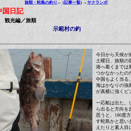
旅順・蛇島の釣り
←
(記事一覧)
→
サクランボ
中国日記
観光編／旅順
示範村の釣
今日から天候が
土曜日、旅順の
港へ着くまでは
つかなかったの
中国もよく当る
海はかなりの強
が真横に強くピ
一応船は出た。
ら出ると方向を
思うと、180度
す蛇島かと思い
えたりと素人目