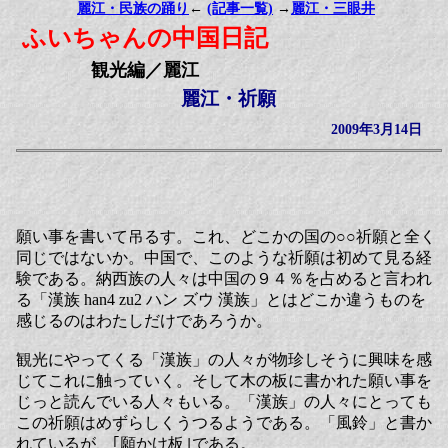
麗江・民族の踊り
←
(記事一覧)
→
麗江・三眼井
ふいちゃんの中国日記
観光編／麗江
麗江・祈願
2009年3月14日
願い事を書いて吊るす。これ、どこかの国の○○祈願と全く
同じではないか。中国で、このような祈願は初めて見る経
験である。納西族の人々は中国の９４％を占めると言われ
る「漢族 han4 zu2 ハン ズウ 漢族」とはどこか違うものを
感じるのはわたしだけであろうか。
観光にやってくる「漢族」の人々が物珍しそうに興味を感
じてこれに触っていく。そして木の板に書かれた願い事を
じっと読んでいる人々もいる。「漢族」の人々にとっても
この祈願はめずらしくうつるようである。「風鈴」と書か
れているが、｢願かけ板｣である。