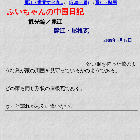
麗江・世界文化遺...
←
(記事一覧)
→
麗江・騎馬
ふいちゃんの中国日記
観光編／麗江
麗江・屋根瓦
2009年3月17日
鋭い眼を持った鷲のよ
うな鳥が家の周囲を見守っているかのようである。
どの家も同じ形状の屋根瓦である。
きっと謂れがあるに違いない。