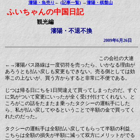
瀋陽・魚売り
←
(記事一覧)
→
瀋陽・棋盤山
ふいちゃんの中国日記
観光編
瀋陽・不退不換
2009年6月26日
この会社の大連
←→瀋陽バス路線は一度切符を売ったら、いかなる理由が
あろうとも払い戻しも変更もできない。売る側としては効
率この上ないが、買う方からすると非常に不便である。
じつは帰る日にちを1日間違えて買ってしまったのだ。すぐ
に気がついて変更にいったが全く受け付けてくれない。と
ころがこの話をたまたま乗ったタクシーの運転手にした
ら、私が払い戻してやるということで半額の金で買ってく
れたのだった。
タクシーの運転手は全額払い戻してもらって半額の利益、
こちらは全額の損失が半額に減って双方にメリットがでる