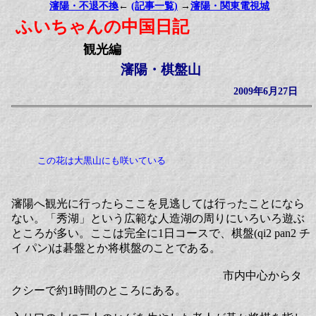
瀋陽・不退不換
←
(記事一覧)
→
瀋陽・関東電視城
ふいちゃんの中国日記
観光編
瀋陽・棋盤山
2009年6月27日
この花は大黒山にも咲いている
瀋陽へ観光に行ったらここを見逃しては行ったことになら
ない。「秀湖」という広範な人造湖の周りにいろいろ遊ぶ
ところが多い。ここは完全に1日コースで、棋盤(qi2 pan2 チ
イ パン)は碁盤とか将棋盤のことである。
市内中心からタ
クシーで約1時間のところにある。