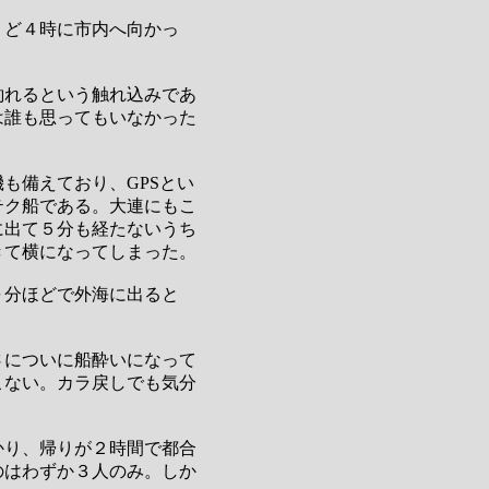
うど４時に市内へ向かっ
釣れるという触れ込みであ
は誰も思ってもいなかった
も備えており、GPSとい
テク船である。大連にもこ
に出て５分も経たないうち
きて横になってしまった。
０分ほどで外海に出ると
さについに船酔いになって
こない。カラ戻しでも気分
かり、帰りが２時間で都合
のはわずか３人のみ。しか