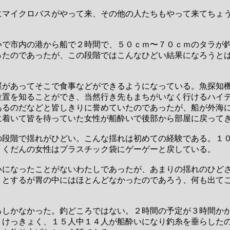
にマイクロバスがやって来、その他の人たちもやって来てちょ
いで市内の港から船で２時間で、５０ｃｍ〜７０ｃｍのタラが
ったのであったが、この段階ではこんなひどい結果になろうと
屋があってそこで食事などができるようになっている。魚探知機
位置を知ることができ、当然行き先もまちがいなく行けるハイ
あるのだなどと皆しきりに誉めていたのであったが、船が外海
に着いて皆を待っていた女性が船酔いで後部から部屋に戻って
の段階で揺れがひどい。こんな揺れは初めての経験である。１
、くだんの女性はプラスチック袋にゲーゲーと戻している。
いになったことがないわたしであったが、あまりの揺れのひど
うとするが胃の中にはほとんどなかったのであろう、何も出て
るしかなかった。釣どころではない。２時間の予定が３時間か
。けっきょく、１５人中１４人が船酔いになり釣糸を垂らした