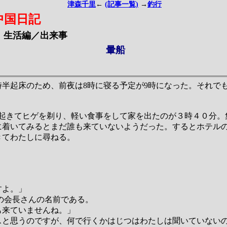
津森千里
←
(記事一覧)
→
釣行
中国日記
生活編／出来事
暈船
時半起床のため、前夜は8時に寝る予定が9時になった。それで
に起きてヒゲを剃り、軽い食事をして家を出たのが３時４０分。
に着いてみるとまだ誰も来ていないようだった。するとホテル
きてわたしに尋ねる。
」
」
すよ。」
の会長さんの名前である。
も来ていませんね。」
スと思うのですが、何で行くかはじつはわたしは聞いていない