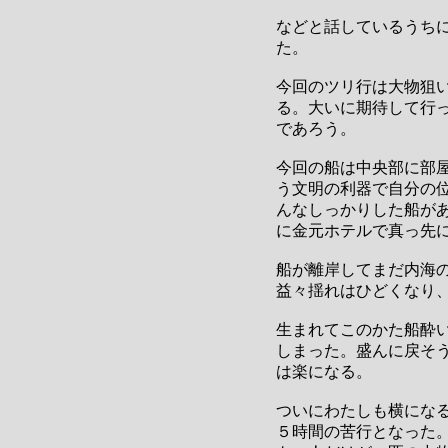
などと話しているうち
た。
今回のツリ行は大物狙
る。大いに期待して行
であろう。
今回の船は中央部に部
う文明の利器で自分の
んなしっかりした船が
に金元ホテルで真っ先
船が離岸してまだ内海
益々揺れはひどくなり
生まれてこのかた船酔
しまった。盛んに戻そ
は楽になる。
ついにわたしも横にな
５時間の苦行となった