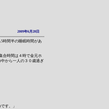
2009年6月28日
も5時間半の睡眠時間があ
集合時間は４時で金元ホ
の中から一人の３０歳過ぎ
のです。」