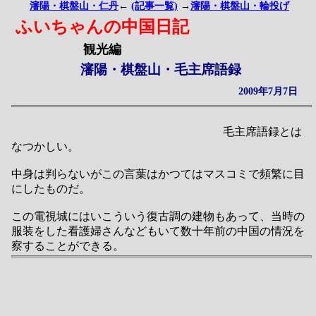
瀋陽・棋盤山・仁丹
←
(記事一覧)
→
瀋陽・棋盤山・輪投げ
ふいちゃんの中国日記
観光編
瀋陽・棋盤山・毛主席語録
2009年7月7日
毛主席語録とは
なつかしい。
中身は判らないがこの言葉はかつてはマスコミで頻繁に目
にしたものだ。
この電視城にはいこういう復古調の建物もあって、当時の
服装をした看護婦さんなどもいて数十年前の中国の情況を
察することができる。