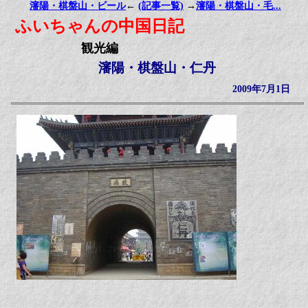
瀋陽・棋盤山・ビール
←
(記事一覧)
→
瀋陽・棋盤山・毛...
ふいちゃんの中国日記
観光編
瀋陽・棋盤山・仁丹
2009年7月1日