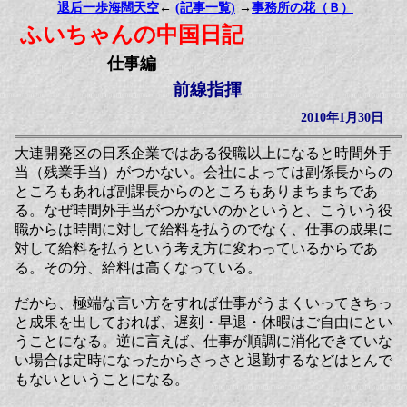
退后一歩海闊天空
←
(記事一覧)
→
事務所の花（Ｂ）
ふいちゃんの中国日記
仕事編
前線指揮
2010年1月30日
大連開発区の日系企業ではある役職以上になると時間外手
当（残業手当）がつかない。会社によっては副係長からの
ところもあれば副課長からのところもありまちまちであ
る。なぜ時間外手当がつかないのかというと、こういう役
職からは時間に対して給料を払うのでなく、仕事の成果に
対して給料を払うという考え方に変わっているからであ
る。その分、給料は高くなっている。
だから、極端な言い方をすれば仕事がうまくいってきちっ
と成果を出しておれば、遅刻・早退・休暇はご自由にとい
うことになる。逆に言えば、仕事が順調に消化できていな
い場合は定時になったからさっさと退勤するなどはとんで
もないということになる。