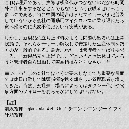
これは理屈であり、実際は残業代がつかないのだから時間
外に仕事をするなどとんでもないという役職者はけっこう
多いのである。特に中国の場合はまだマイカーがまだ普及
していないから会社の通勤用マイクロバスに乗り遅れたら
家へ帰るのに大変不便だという実態がある。
しかし、新製品の立ち上げ時のように問題の出るのは正常
状態で、それらを一つ一つ解決して安定した生産体制を築
くのが一般的である。最近、わたしは管理者へずばり要求
する。「新製品立ち上げでここぞというときは休日であろ
うと管理者自ら出勤して陣頭指揮をとりなさい」と。
幸い、わたしの会社ではとくに要求しなくても重要な局面
では休日出勤して陣頭指揮を執る頼もしい管理職者が増え
てきた。当然、交通費（場合によってはタクシー代）や食
事方面のフォローをおろそかにしてはいけない。
【註】
前線指揮 qian2 xian4 zhi3 hui1 チエン シエン ジーイ フイ
陣頭指揮