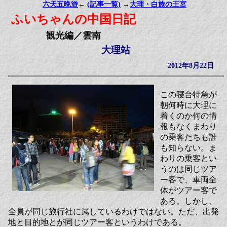
六天五晩游
←
(記事一覧)
→
大理・白族の王宮
ふいちゃんの中国日記
観光編／雲南
大理站
2012年8月22日
この寝台特急が
朝何時に大理に
着くのか何の情
報もなくまわり
の乗客たちも誰
も知らない。ま
わりの乗客とい
うのは同じツア
ー客で、車両全
体がツアー客で
ある。しかし、
全員が同じ旅行社に属しているわけではない。ただ、出発
地と目的地とが同じツアー客というわけである。