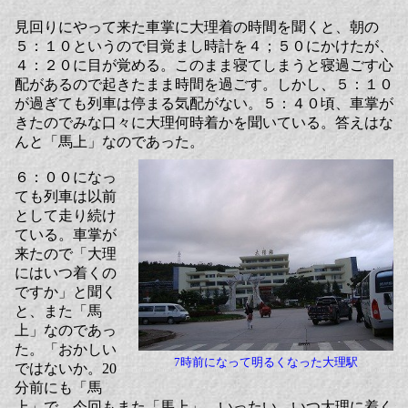
見回りにやって来た車掌に大理着の時間を聞くと、朝の
５：１０というので目覚まし時計を４；５０にかけたが、
４：２０に目が覚める。このまま寝てしまうと寝過ごす心
配があるので起きたまま時間を過ごす。しかし、５：１０
が過ぎても列車は停まる気配がない。５：４０頃、車掌が
きたのでみな口々に大理何時着かを聞いている。答えはな
んと「馬上」なのであった。
６：００になっ
ても列車は以前
として走り続け
ている。車掌が
来たので「大理
にはいつ着くの
ですか」と聞く
と、また「馬
上」なのであっ
た。「おかしい
7時前になって明るくなった大理駅
ではないか。20
分前にも「馬
上」で、今回もまた「馬上」。いったい、いつ大理に着く