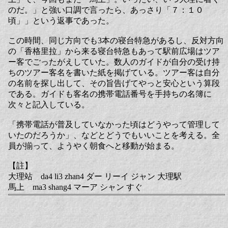
のだ。」と強い口調で言ったら、あっさり「７：１０
頃」」という返事であった。
この時間、同じ方向でも3本の寝台特急があるし、反対方向
の「香格里拉」から来る寝台特急もあって駅前広場はツア
ー客でごったがえしていた。数人のガイドが自分の受け持
ちのツアー客名を書いた紙を掲げている。ツアー客は自分
の名前を探し出して、その旨告げてやっと安心という算段
である。ガイドも客名の携帯電話番号を手持ちの名簿に
次々と記入している。
「携帯電話が普及していなかった頃はどうやって管理して
いたのだろうか」、などとどうでもいいことを考える。全
員が揃って、ようやく朝食へと移動が始まる。
【註】
大理站 da4 li3 zhan4 ダー リーイ ジャン 大理駅
馬上 ma3 shang4 マーア シャン すぐ