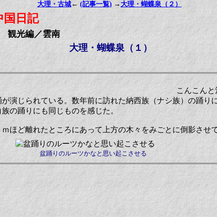
大理・古城
←
(記事一覧)
→
大理・蝴蝶泉（２）
中国日記
観光編／雲南
大理・蝴蝶泉（１）
こんこんと
踊が演じられている。数年前に訪れた納西族（ナシ族）の踊り
白族の踊りにも同じものを感じた。
０ｍほど離れたところにあって上方の木々をみごとに倒影させ
盆踊りのルーツかなと思い起こさせる