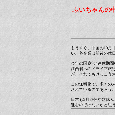
ふいちゃんの
もうすぐ、中国の10月
い。各企業は前後の休日
今年の国慶節4連休期間
江西省へのドライブ旅
が、それでもけっこう
この無料化で、多くの
されているのであろう
日本も5月連休や盆休
進むのではないかと思