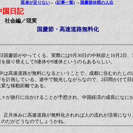
医者が足りない
←
(記事一覧)
→
国慶節休暇の人出
中国日記
社会編／現実
国慶節・高速道路無料化
1日国慶節がやってくる。実際には9月30日の中秋節と10月2日、
を振り替えして8連休や9連休というのもあるらしい。
中は高速道路が無料になるということで、成都に住むわたしの友人
行を計画している。途中で観光しながらなので、2日間かけて目
大変な移動距離である。
人々が旅行に出かけることが予想され、中国経済の成長になに
。
み、正月休みに高速道路が無料化されれば人の流れが活発になり
うのだがどうなのでしょうかね。