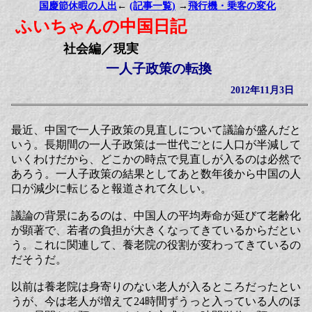
国慶節休暇の人出
←
(記事一覧)
→
飛行機・乗客の変化
ふいちゃんの中国日記
社会編／現実
一人子政策の転換
2012年11月3日
最近、中国で一人子政策の見直しについて議論が盛んだと
いう。長期間の一人子政策は一世代ごとに人口が半減して
いくわけだから、どこかの時点で見直しが入るのは必然で
あろう。一人子政策の結果としてあと数年後から中国の人
口が減少に転じると報道されて久しい。
議論の背景にあるのは、中国人の平均寿命が延びて老齢化
が顕著で、若者の負担が大きくなってきているからだとい
う。これに関連して、養老院の役割が変わってきているの
だそうだ。
以前は養老院は身寄りのない老人が入るところだったとい
うが、今は老人が増えて24時間ずうっと入っている人のほ