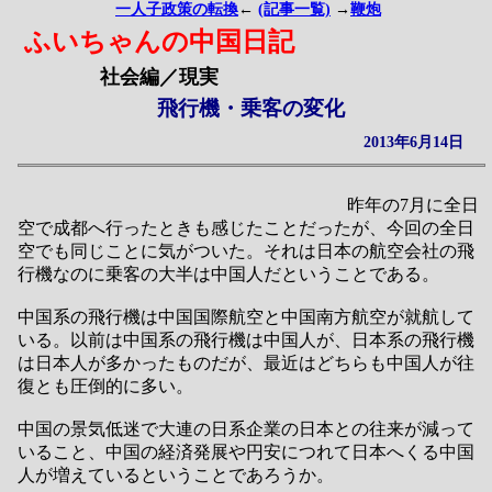
一人子政策の転換
←
(記事一覧)
→
鞭炮
ふいちゃんの中国日記
社会編／現実
飛行機・乗客の変化
2013年6月14日
昨年の7月に全日
空で成都へ行ったときも感じたことだったが、今回の全日
空でも同じことに気がついた。それは日本の航空会社の飛
行機なのに乗客の大半は中国人だということである。
中国系の飛行機は中国国際航空と中国南方航空が就航して
いる。以前は中国系の飛行機は中国人が、日本系の飛行機
は日本人が多かったものだが、最近はどちらも中国人が往
復とも圧倒的に多い。
中国の景気低迷で大連の日系企業の日本との往来が減って
いること、中国の経済発展や円安につれて日本へくる中国
人が増えているということであろうか。