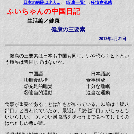
日本の病院は老人...
←
(記事一覧)
→
疫情禽流感
ふいちゃんの中国日記
生活編／健康
健康の三要素
2013年2月21日
健康の三要素は日本も中国も同じ、いや恐らくヒトとい
う種族は皆同じではないか。
中国語 日本語訳
①膳食結構 食事構成
②充足的睡覚 十分な睡眠
③適当的運動 適当な運動
食事が重要であることは誰もが知っている。以前は「腹八
部目」と言われていたが、最近は「腹七部目」がもっとも
いいらしい。ついつい満腹感を味わうまで食べてしまうの
はわたしの悪い癖。