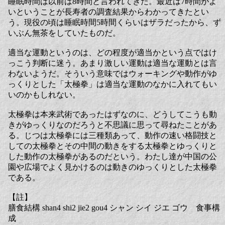
睡眠時間は以前は8時間と言われてきた。最近は7時間がよ
いということが長寿者の調査結果からわかってきたとい
う。現役の頃は睡眠時間5時間くらいはザラだったから、ず
いぶん無茶をしていたものだ。
適当な運動というのは、どの程度が適当かという点ではけ
っこう判断に迷う。あまり激しい運動は適当な運動とは言
わないようだ。そういう意味ではウォーキングや動作がゆ
っくりとした「太極拳」は適当な運動のなかに入れてもい
いのかもしれない。
太極拳は本来武術であったはずなのに、どうしてこうも動
きがゆっくりなのだろうと不思議に思って尋ねたことがあ
る。じつは太極拳には三種類あって、動作の速い格闘技と
しての太極拳とその中間の動きをする太極拳とゆっくりと
した動作の太極拳があるのだという。わたし達が中国の公
園や広場でよく見かけるのは動きのゆっくりとした太極拳
である。
【註】
膳食結構 shan4 shi2 jie2 gou4 シャン シイ ジエ ゴウ 食事構
成