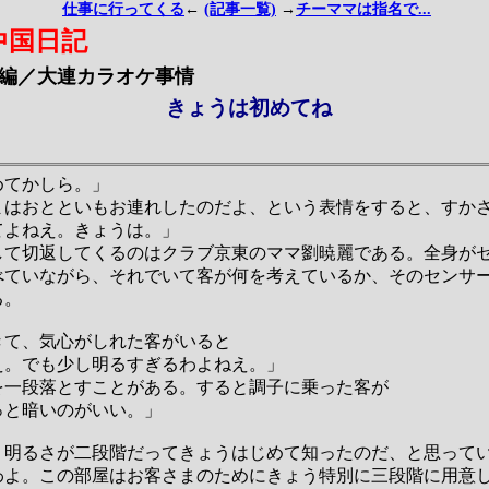
仕事に行ってくる
←
(記事一覧)
→
チーママは指名で...
中国日記
編／大連カラオケ事情
きょうは初めてね
めてかしら。」
まはおとといもお連れしたのだよ、という表情をすると、すか
てよねえ。きょうは。」
して切返してくるのはクラブ京東のママ劉暁麗である。全身が
べていながら、それでいて客が何を考えているか、そのセンサ
る。
きて、気心がしれた客がいると
え。でも少し明るすぎるわよねえ。」
を一段落とすことがある。すると調子に乗った客が
っと暗いのがいい。」
。明るさが二段階だってきょうはじめて知ったのだ、と思って
わよ。この部屋はお客さまのためにきょう特別に三段階に用意