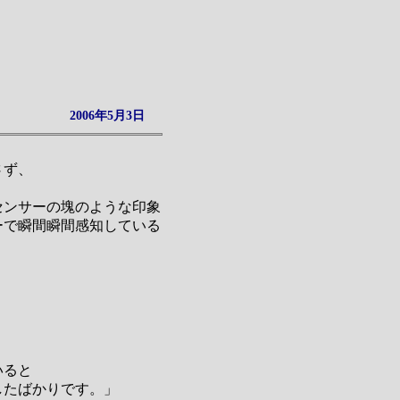
2006年5月3日
さず、
センサーの塊のような印象
ーで瞬間瞬間感知している
いると
したばかりです。」