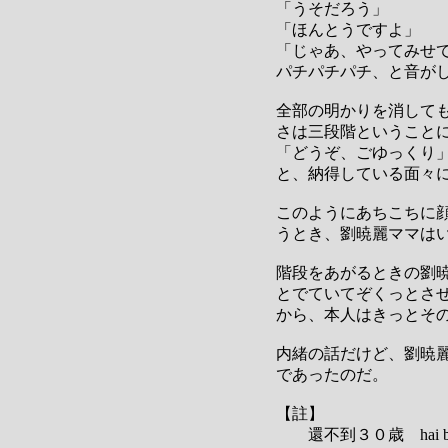
「うそだろう」
「ほんとうですよ」
「じゃあ、やってみせ
パチパチパチ、と音が
全部の明かりを消して
さは三段階ということ
「どうぞ、ごゆっくり
と、納得している面々
このようにあちこちに
うとき、劉暁麗ママは
階段をあがるときの劉
とでていてぞくっとさ
から、本人はきっとそ
内緒の話だけど、劉暁
であったのだ。
【註】
還不到３０歳 hai bud