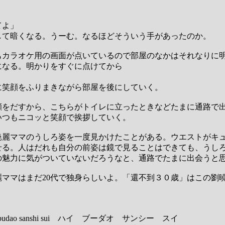
てよ」
して暗くなる。うーむ。なるほどそういう手があったのか。
もカラオケ用の画面が点いているので部屋のなかはそれなりに
になる。明かりをすぐに点けてから
」
に笑顔をふりまきながら部屋を後にしていく。
顔をだすから、こちらがトイレに立ったときなどたまに通路で
いつもニコッと笑顔で挨拶していく。
暁麗ママのうしろ姿を一度見かけたことがある。ウエストがキ
せる。人はだれも自分の前姿は鏡で見ることはできても、うし
の魅力に気がついていないだろうなと、通路でたまに出会うと
麗ママはまだ20代で独身らしいよ。「還不到３０歳」はこの劉
ao sanshi sui ハイ ブーダオ サンシー スイ