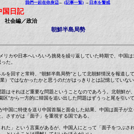
我們一起在你身辺
←
(記事一覧)
→
日本を警戒
中国日記
社会編／政治
朝鮮半島局勢
アメリカや日本へいろいろ挑発を繰り返していた時期で、中国
思った。
ネルを回すと常時、“朝鮮半島局勢”として北朝鮮情況を報道し
農業）ではなかったかと思うのだがはっきりとは記憶していな
問題はそれほど重要な問題ということなのであろう。北朝鮮が
園区”から一方的に韓国を追い出した問題はずうっと尾を引い
鮮が中国に特使を送り中国首脳と面会した結果、中国は面子が立
た。さすがは「面子」を重視する国である。
された」という言葉があるが、中国人にとって「面子をつぶさ
る、ということは理解しておいたほうがいい。