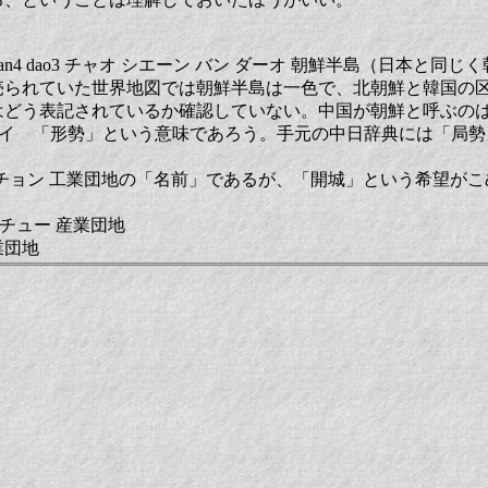
n3 ban4 dao3 チャオ シエーン バン ダーオ 朝鮮半島（日本と
売られていた世界地図では朝鮮半島は一色で、北朝鮮と韓国の
はどう表記されているか確認していない。中国が朝鮮と呼ぶの
ジュウ シイ 「形勢」という意味であろう。手元の中日辞典には「
g2 カイ チョン 工業団地の「名前」であるが、「開城」という希望
エン チュー 産業団地
業団地