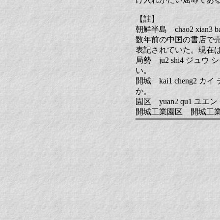
【註】
朝鮮半島 chao2 xia
数年前の中国の書店で
表記されていた。現在
局勢 ju2 shi4 
い。
開城 kai1 chen
か。
園区 yuan2 qu1 ユ
開城工業園区 開城工