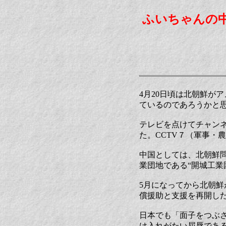
ふいちゃんの
4月20日頃は北朝鮮が
ているのであろうかと
テレビを点けてチャン
た。CCTV７（軍事・
中国としては、北朝鮮
業団地である“開城工業
5月になってから北朝
償援助と支援を再開し
日本でも「面子をつぶ
け入れがたい屈辱であ