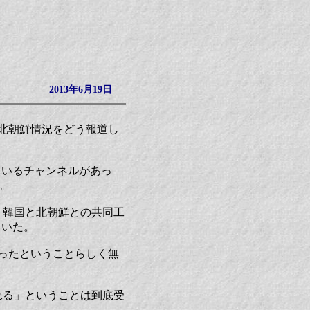
2013年6月19日
は北朝鮮情況をどう報道し
ているチャンネルがあっ
い。
、韓国と北朝鮮との共同工
ていた。
ったということらしく無
れる」ということは到底受