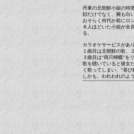
丹東の北朝鮮小姐の特
顔だけでなく、腕も白
おそらく何代か前にロ
８人ほどいた小姐が全
る。
カラオケサービスがあ
１曲目は北朝鮮の歌、２
３曲目は“両只蝴蝶”を
歌を聴いていると彼女
く歌ってしまい、“喜び
しかも、われわれのよ