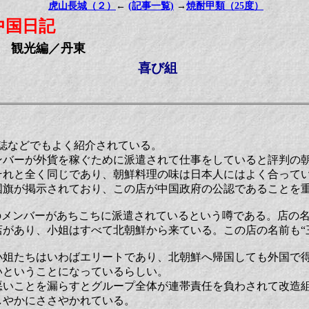
虎山長城（２）
←
(記事一覧)
→
焼酎甲類（25度）
中国日記
観光編／丹東
喜び組
刊誌などでもよく紹介されている。
ンバーが外貨を稼ぐために派遣されて仕事をしていると評判の
それと全く同じであり、朝鮮料理の味は日本人にはよく合って
国旗が掲示されており、この店が中国政府の公認であることを
のメンバーがあちこちに派遣されているという噂である。店の名
があり、小姐はすべて北朝鮮から来ている。この店の名前も“
小姐たちはいわばエリートであり、北朝鮮へ帰国しても外国で
いということになっているらしい。
悪いことを漏らすとグループ全体が連帯責任を負わされて改造
しやかにささやかれている。