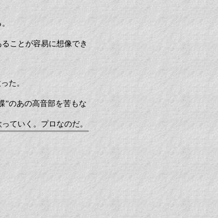
る。
あることが容易に想像でき
歌った。
蝶”のあの高音部を苦もな
歌っていく。プロなのだ。