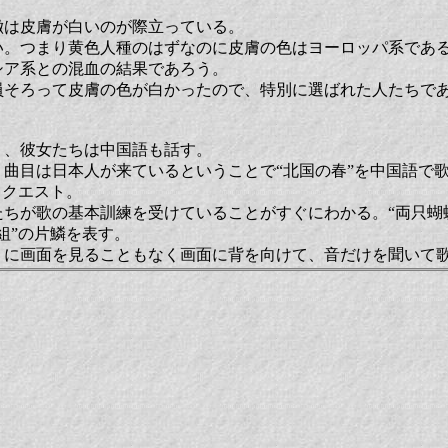
徴は皮膚が白いのが際立っている。
い。つまり黄色人種のはずなのに皮膚の色はヨーロッパ系であ
シア系との混血の結果であろう。
員そろって皮膚の色が白かったので、特別に選ばれた人たちで
り、彼女たちは中国語も話す。
曲目は日本人が来ているということで“北国の春”を中国語で
リクエスト。
たちが歌の基本訓練を受けていることがすぐにわかる。“両只蝴
組”の片鱗を表す。
うに画面を見ることもなく画面に背を向けて、音だけを聞いて