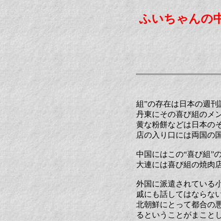
ふいちゃんの
組”の存在は日本の週
丹東にその喜び組のメ
黄な粉餅などは日本の
店の入り口には両国の
中国にはこの“喜び組”
大連には喜び組の焼肉店
外国に派遣されている
戚にも話してはならな
北朝鮮にとって都合の
るということがまこと