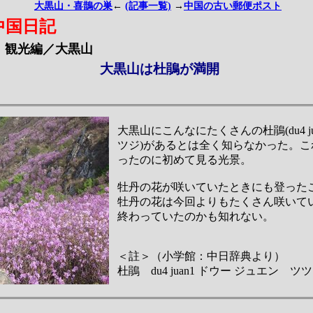
大黒山・喜鵲の巣
←
(記事一覧)
→
中国の古い郵便ポスト
中国日記
観光編／大黒山
大黒山は杜鵑が満開
大黒山にこんなにたくさんの杜鵑(du4 ju
ツジ)があるとは全く知らなかった。こ
ったのに初めて見る光景。
牡丹の花が咲いていたときにも登った
牡丹の花は今回よりもたくさん咲いて
終わっていたのかも知れない。
＜註＞（小学館：中日辞典より）
杜鵑 du4 juan1 ドウー ジュエン ツ