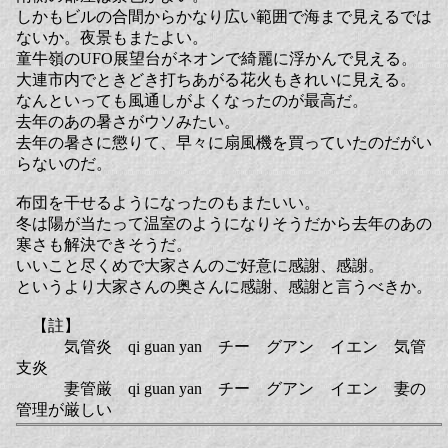
しかもビルの合間からかなり広い範囲で海まで見えるでは
ないか。夜景もまたよい。
童牛嶺のUFO展望台がネオンで綺麗に浮かんで見える。
大連市内でときどき打ちあがる花火もきれいに見える。
なんといっても風通しがよくなったのが最高だ。
去年のあの暑さがウソみたい。
去年の暑さに懲りて、早々に扇風機を買っていたのだがい
らないのだ。
布団を干せるようになったのもまたいい。
冬は陽が当たって温室のようになりそうだから去年のあの
寒さも解決できそうだ。
いいこと尽くめで大家さんのご好意に感謝、感謝。
というより大家さんの奥さんに感謝、感謝と言うべきか。
【註】
気管炎 qi guan yan チー グアン イエン 気管
支炎
妻管厳 qi guan yan チー グアン イエン 妻の
管理が厳しい