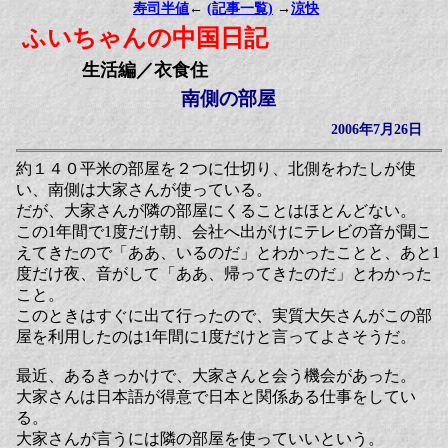
寿司半値
←
(記事一覧)
→
涼快
ふいちゃんの中国日記
生活編／衣食住
南側の部屋
2006年7月26日
約１４０平米の部屋を２つに仕切り、北側をわたしが使
い、南側は大家さんが使っている。
だが、大家さんが隣の部屋にくることはほとんどない。
この1年間で1度だけ朝、会社へ出がけにテレビの音が聞こ
えてきたので「ああ、いるのだ」とわかったことと、あと1
度だけ夜、音がして「ああ、帰ってきたのだ」とわかった
こと。
このときはすぐに出て行ったので、実質大矢さんがこの部
屋を利用したのは1年間に1度だけと言ってよさそうだ。
最近、あるきっかけで、大家さんと会う機会があった。
大家さんは日本語が得意で日本と関係ある仕事をしてい
る。
大家さんが言うには隣の部屋を使っていいという。