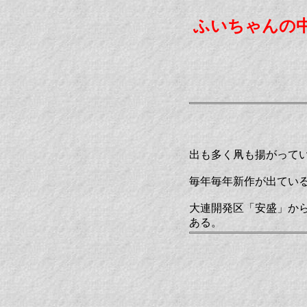
ふいちゃんの
出も多く凧も揚がって
毎年毎年新作が出てい
大連開発区「安盛」か
ある。