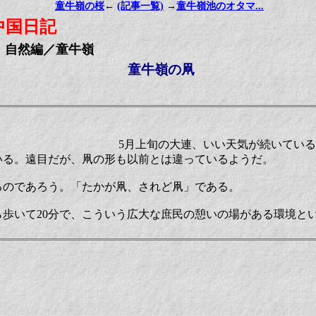
童牛嶺の桜
←
(記事一覧)
→
童牛嶺池のオタマ...
中国日記
自然編／童牛嶺
童牛嶺の凧
5月上旬の大連、いい天気が続いてい
いる。遠目だが、凧の形も以前とは違っているようだ。
るのであろう。「たかが凧、されど凧」である。
ら歩いて20分で、こういう広大な庶民の憩いの場がある環境と