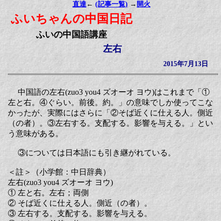
直達
←
(記事一覧)
→
開火
ふいちゃんの中国日記
ふいの中国語講座
左右
2015年7月13日
中国語の左右(zuo3 you4 ズオーオ ヨウ)はこれまで「①
左と右。④ぐらい。前後。約。」の意味でしか使ってこな
かったが、実際にはさらに「②そば近くに仕える人。側近
（の者）。③左右する。支配する。影響を与える。」とい
う意味がある。
③については日本語にも引き継がれている。
＜註＞（小学館：中日辞典）
左右(zuo3 you4 ズオーオ ヨウ)
① 左と右。左右；両側
② そば近くに仕える人。側近（の者）。
③ 左右する。支配する。影響を与える。