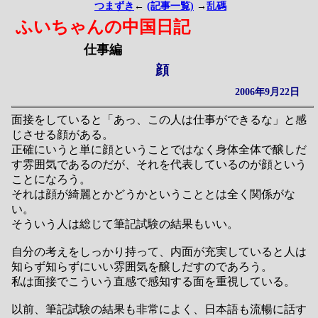
つまずき
←
(記事一覧)
→
乱碼
ふいちゃんの中国日記
仕事編
顔
2006年9月22日
面接をしていると「あっ、この人は仕事ができるな」と感
じさせる顔がある。
正確にいうと単に顔ということではなく身体全体で醸しだ
す雰囲気であるのだが、それを代表しているのが顔という
ことになろう。
それは顔が綺麗とかどうかということとは全く関係がな
い。
そういう人は総じて筆記試験の結果もいい。
自分の考えをしっかり持って、内面が充実していると人は
知らず知らずにいい雰囲気を醸しだすのであろう。
私は面接でこういう直感で感知する面を重視している。
以前、筆記試験の結果も非常によく、日本語も流暢に話す