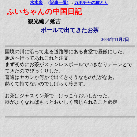
氷水泉
←
(記事一覧)
→
カボチャの種とり
ふいちゃんの中国日記
観光編／延吉
ボールで出てきたお茶
2006年11月7日
国境の川に沿って走る道路際にある食堂で昼飯にした。
厨房へ行ってあれこれと注文。
まず初めにお茶がステンレスボールでいきなりデーンとで
てきたのでびっくりした。
普通はヤカンか何かで出てきそうなものだがなあ。
熱くて持てないのでしばらく冷ます。
お茶はジャスミン茶で、けっこうおいしかった。
器がよくなればもっとおいしく感じられること必定。