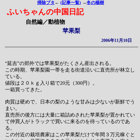
掃除ブタ
←
(記事一覧)
→
冬の楊樹
ふいちゃんの中国日記
自然編／動植物
苹果梨
2006年11月10日
“延吉”の郊外では苹果梨がたくさん産出される。
この時期、苹果梨園一帯を走る街道沿いに直売所が林立し
ている。
値段は２０ｋｇ入り箱で20元（300円）。
一箱買ってきた。
肉質は硬めで、日本の梨のような甘みは少ないが新鮮でう
まい。
直売所の後方には大量に箱詰めされた苹果梨が置かれてい
て仲買人がトラックで買いに来るのを待っているのであ
る。
この付近の栽培農家はこの苹果梨だけで年間３万元稼ぐと