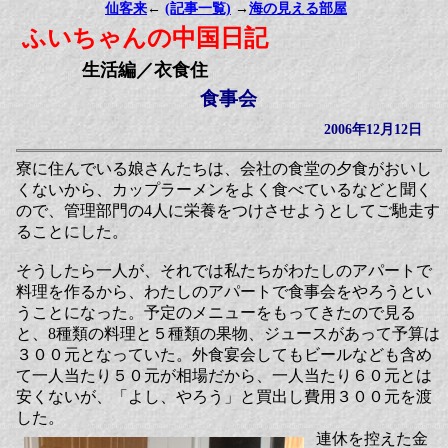
仙客来
←
(記事一覧)
→
海の見える部屋
ふいちゃんの中国日記
生活編／衣食住
食事会
2006年12月12日
寮に住んでいる娘さんたちは、会社の食堂の夕食がおいし
くないから、カップラーメンをよく食べているなどと聞く
ので、管理部門の4人に栄養をつけさせようとしてご馳走す
ることにした。
そうしたら一人が、それでは私たちがわたしのアパートで
料理を作るから、わたしのアパートで食事会をやろうとい
うことになった。予定のメニューをもってきたので見る
と、8種類の料理と５種類の果物、ジュースがあって予算は
３００元となっていた。外食宴会してもビールなども含め
て一人当たり５０元が相場だから、一人当たり６０元とは
安くないが、「よし、やろう」と買出し費用３００元を渡
した。
連休を控えた金