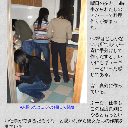
曜日の夕方、5時
半からわたしの
アパートで料理
作りが始まっ
た。
0.7坪ほどしかな
い台所で4人が一
斉に手分けして
作りだすと、い
かにもギューギ
ューといった感
じである。
皆、真剣に作っ
ている。
ふーむ、仕事も
4人揃ったところで分担して開始
この程度真剣に
やるともっとい
い仕事ができるだろうな、と思いながら彼女たちの作業を
見ている。