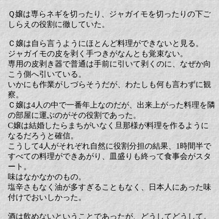
Ｑ嬢は専らネギを切ったり、ジャガイモを切ったりの下ご
しらえの役割に徹していた。
Ｃ嬢は自ら言うようにほとんど料理ができないと見る。
ジャガイモの皮を剥く手つきがなんとも覚束ない。
専用の皮剥き器で普通は手前に引いて剥くのに、なぜか向
こう側へ引いている。
いかにも作業がしづらそうだが、わたしも何も言わずに観
察。
Ｃ嬢は4人の中で一番年上なのだが、出来上がった料理を隣
の部屋に運ぶのがその役割であった。
C嬢は結婚したらまちがいなく旦那様が料理を作るように
なるだろうと確信。
こうして4人がそれぞれ自然に役割分担の結果、1時間半で
すべての料理ができあがり、皿盛りも終って食事会がスタ
ート。
味はなかなかのもの。
塩辛さもなく油が多すぎることもなく、日本人にあった味
付けでおいしかった。
酒は飲めないということであったが、どうしてどうして。