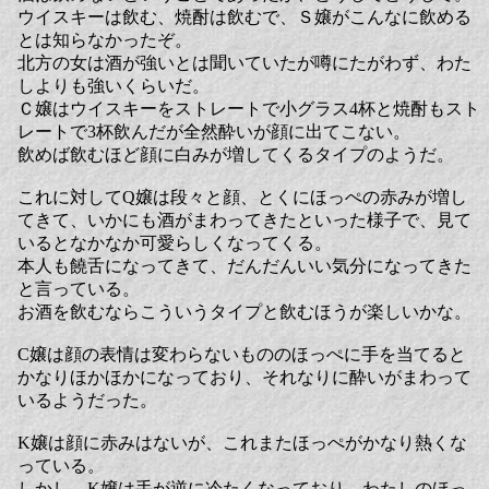
ウイスキーは飲む、焼酎は飲むで、Ｓ嬢がこんなに飲める
とは知らなかったぞ。
北方の女は酒が強いとは聞いていたが噂にたがわず、わた
しよりも強いくらいだ。
Ｃ嬢はウイスキーをストレートで小グラス4杯と焼酎もスト
レートで3杯飲んだが全然酔いが顔に出てこない。
飲めば飲むほど顔に白みが増してくるタイプのようだ。
これに対してQ嬢は段々と顔、とくにほっぺの赤みが増し
てきて、いかにも酒がまわってきたといった様子で、見て
いるとなかなか可愛らしくなってくる。
本人も饒舌になってきて、だんだんいい気分になってきた
と言っている。
お酒を飲むならこういうタイプと飲むほうが楽しいかな。
C嬢は顔の表情は変わらないもののほっぺに手を当てると
かなりほかほかになっており、それなりに酔いがまわって
いるようだった。
K嬢は顔に赤みはないが、これまたほっぺがかなり熱くな
っている。
しかし、K嬢は手が逆に冷たくなっており、わたしのほっ