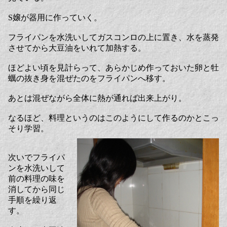
S嬢が器用に作っていく。
フライパンを水洗いしてガスコンロの上に置き、水を蒸発
させてから大豆油をいれて加熱する。
ほどよい頃を見計らって、あらかじめ作っておいた卵と牡
蠣の抜き身を混ぜたのをフライパンへ移す。
あとは混ぜながら全体に熱が通れば出来上がり。
なるほど、料理というのはこのようにして作るのかとこっ
そり学習。
次いでフライパ
ンを水洗いして
前の料理の味を
消してから同じ
手順を繰り返
す。