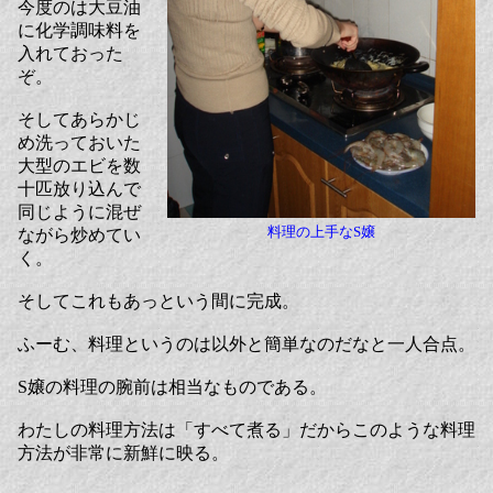
今度のは大豆油
に化学調味料を
入れておった
ぞ。
そしてあらかじ
め洗っておいた
大型のエビを数
十匹放り込んで
同じように混ぜ
料理の上手なS嬢
ながら炒めてい
く。
そしてこれもあっという間に完成。
ふーむ、料理というのは以外と簡単なのだなと一人合点。
S嬢の料理の腕前は相当なものである。
わたしの料理方法は「すべて煮る」だからこのような料理
方法が非常に新鮮に映る。