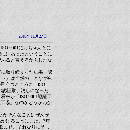
2005年11月27日
O 9001にもちゃんとに
確にはあったということに
があると言えるかもしれな
斉に取り締まった結果、認
イト）は当然のことながら
目立つところに「ISO
せの認証取」消しになった
が「ISO 9001認証工
認証工場」なのかどうかわか
いたがそんなことはぜんぜ
かけることにした。2時
飲ませ、それなりに酔っ