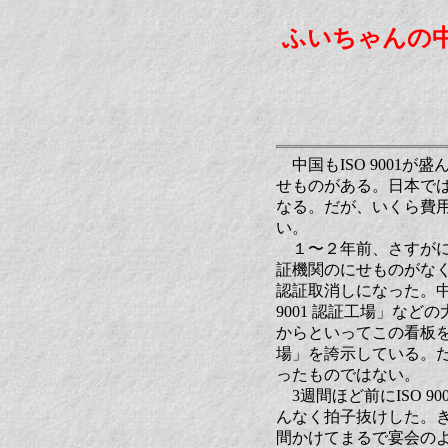
ふいちゃんの
中国もISO 9001が
せものがある。日本で
なる。だが、いくら費
い。
１〜２年前、さすがに
証機関のにせものがな
認証取消しになった。中
9001 認証工場」な
からといってこの看板を
場」を誇示している。だ
ったものではない。
3週間ほど前にISO 
んなく拍子抜けした。
間かけてまるで宴会の