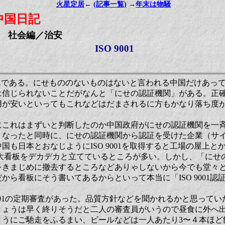
火星定居
←
(記事一覧)
→
年末は物騒
中国日記
社会編／治安
ISO 9001
盛んである。にせもののないものはないと言われる中国だけあってIS
は信じられないことだがなんと「にせの認証機関」がある。正
用が安いといってもこれなどはだまされるに方もかなり落ち度
これはまずいと判断したのか中国政府がにせの認証機関を一
くなったと同時に、にせの認証機関から認証を受けた企業（サ
国も日本とおなじようにISO 9001を取得すると工場の屋上とか
どの大看板をデカデカと立てているところが多い。しかし、「に
きまじめに撤去するところなどありゃしないから今でも堂々と看板
から看板にそう書いてあるからといって本当に「ISO 9001
9001の定期審査があった。品質方針などを聞かれるかと思って
きょうは早く終りそうだと二人の審査員がいうので昼食に外へ出
ようにご馳走をふるまい、ビールなどは一人あたり3〜４本ほど