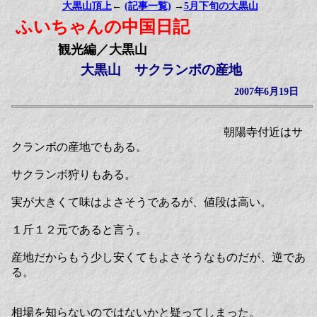
大黒山頂上
←
(記事一覧)
→
5月下旬の大黒山
ふいちゃんの中国日記
観光編／大黒山
大黒山 サクランボの産地
2007年6月19日
朝陽寺付近はサ
クランボの産地でもある。
サクランボ狩りもある。
実が大きくて味はよさそうであるが、値段は高い。
１斤１２元であると言う。
産地だからもう少し安くてもよさそうなものだが、逆であ
る。
相場を知らないのではないかと疑ってしまった。