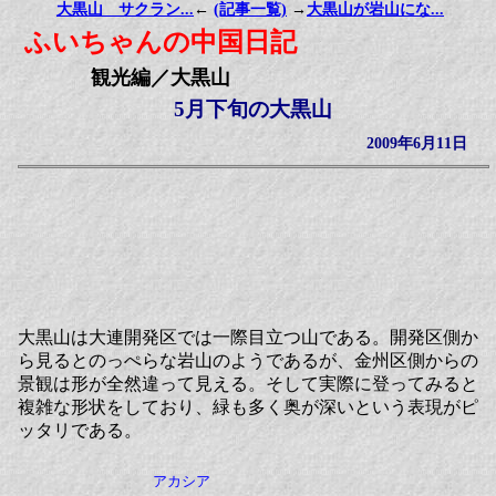
大黒山 サクラン...
←
(記事一覧)
→
大黒山が岩山にな...
ふいちゃんの中国日記
観光編／大黒山
5月下旬の大黒山
2009年6月11日
大黒山は大連開発区では一際目立つ山である。開発区側か
ら見るとのっぺらな岩山のようであるが、金州区側からの
景観は形が全然違って見える。そして実際に登ってみると
複雑な形状をしており、緑も多く奥が深いという表現がピ
ッタリである。
アカシア