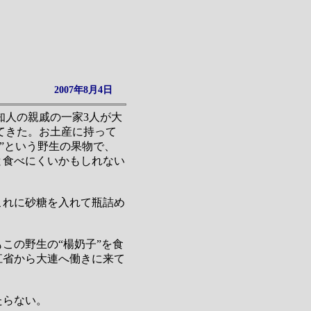
2007年8月4日
知人の親戚の一家3人が大
てきた。お土産に持って
子”という野生の果物で、
と食べにくいかもしれない
これに砂糖を入れて瓶詰め
この野生の“楊奶子”を食
江省から大連へ働きに来て
たらない。