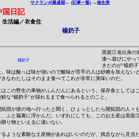
サクランボ最盛期
←
(記事一覧)
→
做生意
中国日記
生活編／衣食住
楊奶子
黒龍江省出身の
連へ遊びにやっ
楊奶子
きたのが“楊奶
た。味は酸っぱ味が強いので酸味が苦手の人は砂糖を加えない
好きなわたしはそのまま食べてこれが非常に美味いのだ。
にはこの野生の果物がふんだんにあるという。保存食としては
鮮な“楊奶子”が採れるまで食べられるとのこと。
開拓団が彼の地へ行ったと聞く。ひょっとしたら開拓団の人々も
と、ふと脳裏に浮かんだ。いずれにしても、このお土産は黒龍
の贈り物といえるに違いない。
するような素敵な土産物があればいいのだが、残念ながら見当