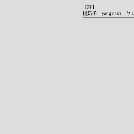
【註】
楊奶子 yang naiz