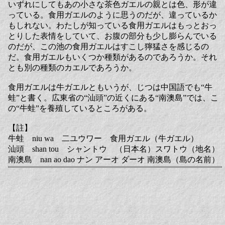
いずれにしてもあの小さな茶色ガエルの親とは色、形が違
っている。食用ガエルのように思うのだが、違っているか
もしれない。わたしが知っている食用ガエルはもっとおっ
とりした表情をしていて、お腹の部分も少し膨らんでいる
のだが、この池の食用ガエルはすこし獰猛さを感じるの
だ。食用ガエルもいくつか種類があるのであろうか。それ
とも別の種類のカエルであろうか。
食用ガエルは牛ガエルともいうが、じつは中国語でも“牛
蛙”と書く。広東省の“汕頭”の近くにある“南澳島”では、こ
の“牛蛙”を養殖しているところがある。
【註】
牛蛙 niu wa 二ユウワー 食用ガエル（牛ガエル）
汕頭 shan tou シャントウ （日本名）スワトウ（地名）
南澳島 nan ao dao ナン アーオ ダーオ 南澳島（島の名前）