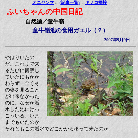
オニヤンマ
←
(記事一覧)
→
キノコ探検
ふいちゃんの中国日記
自然編／童牛嶺
童牛嶺池の食用ガエル（？）
2007年9月9日
やはりいたの
だ。これまで来
るたびに観察し
ていたにもかか
わらず、全くそ
の姿を見ること
が出来なかった
のに。なぜか増
水した池にけっ
こういる。いま
までもいたのか
それともこの増水でどこかから移って来たのか。