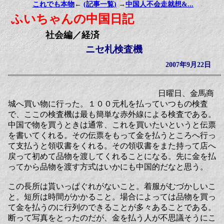
これでも本物
←
(記事一覧)
→
中国人不会走就想&...
ふいちゃんの中国日記
社会編／経済
ニセ札検査機
2007年9月22日
日曜日、金馬商
城へ買い物に行った。１００元札を払っていつもの検査
で、ここの検査機は最も簡単な赤外線による検査である。
中国で物を買うときは通常、これを買いたいというと伝票
を書いてくれる。その伝票をもって金を払うところへ行っ
て支払うと領収書をくれる。その領収書をまた持って店へ
戻って初めて品物を渡してくれることになる。先に金を払
ってから品物を渡す方式はいかにも中国的だなと思う。
この長所は貰いっぱぐれがないこと。着服がむづかしいこ
と。短所は時間がかかること。場合によっては品物を買っ
て金を払うのに行列のできることが多々あることである。
断って写真をとったのだが、金を払う人が不思議そうにこ