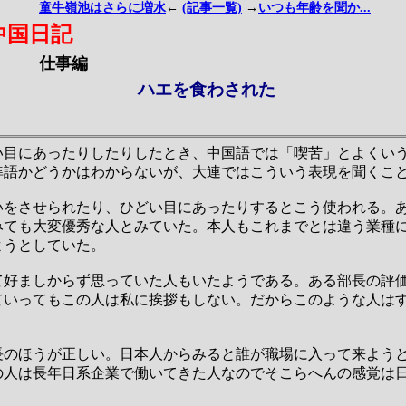
童牛嶺池はさらに増水
←
(記事一覧)
→
いつも年齢を聞か...
中国日記
仕事編
ハエを食わされた
い目にあったりしたりしたとき、中国語では「喫苦」とよくい
準語かどうかはわからないが、大連ではこういう表現を聞くこ
いをさせられたり、ひどい目にあったりするとこう使われる。
みても大変優秀な人とみていた。本人もこれまでとは違う業種
ようとしていた。
て好ましからず思っていた人もいたようである。ある部長の評
ていってもこの人は私に挨拶もしない。だからこのような人は
長のほうが正しい。日本人からみると誰が職場に入って来よう
の人は長年日系企業で働いてきた人なのでそこらへんの感覚は