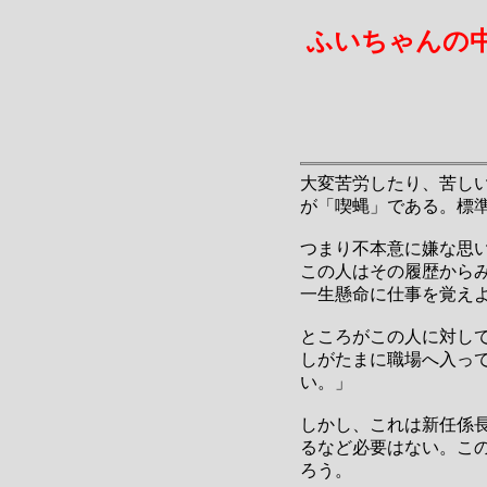
ふいちゃんの
大変苦労したり、苦し
が「喫蝿」である。標
つまり不本意に嫌な思
この人はその履歴から
一生懸命に仕事を覚え
ところがこの人に対し
しがたまに職場へ入っ
い。」
しかし、これは新任係
るなど必要はない。こ
ろう。