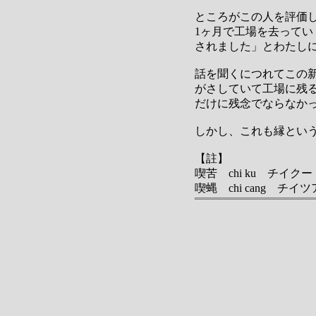
ところがこの人を評価
1ヶ月で工場を去って
されました」とわたし
話を聞くにつれてこの
がさしていて工場に残
だけに残念でならなか
しかし、これも縁とい
【註】
喫苦 chi ku チイクー
喫蝿 chi cang チイ