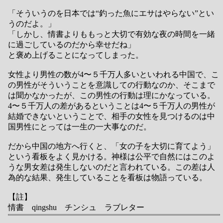
「そういうのを日本では“釣った魚にエサはやらない”とい
うのだよ。」
「しかし、情書よりももっと大切で有効な夜の時間を一緒
に過ごしているのだから幸せだね」
と褒め上げることになってしまった。
女性より男性の数が4〜５千万人多いといわれる中国で、こ
の男性がそういうことを意識しての行動なのか、そこまで
は聞かなかったが、この男性の行動は理にかなっている。
4〜５千万人の差があるということは4〜５千万人の男性が
結婚できないということで、相手の女性を見つけるのは中
国男性にとっては一生の一大事なのだ。
だから中国の地方へ行くと、「女の子を大切に育てよう」
という看板をよく見かける。神様は公平で自然にはこのよ
うな男女差は発生しないのだと言われている。この差は人
為的な結果、発生していることを看板は物語っている。
【註】
情書 qingshu チンシュ ラブレター