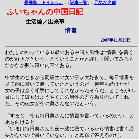
長興島 トイレッ...
←
(記事一覧)
→
元気な名前
ふいちゃんの中国日記
生活編／出来事
情書
2007年11月29日
わたしの知っている32歳のある中国人男性は“情書”を書く
のが好きだという。どういうことかと詳しく聞いてみると
なかなか興味深い内容である。
中学生のときから同級生の女の子が大好きで、毎日情書を
メモ的に書いて渡していたというのだ。何年も続けたが、
女の子は全く相手にしてくれなかったそうだ。ところが6年
目にして彼女はようやくこの男性の方を振り向いてくれ
た。その彼女が今の奥さんなのだという。
「すると、今も毎日奥さんに情書を書いているのかい」と
水を向けると
「いまは毎日奥さんと夜一緒に寝ているから情書は書く必
要がないので書いていない。」と真顔で答えるのだ。