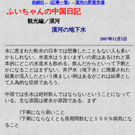
供銷社
←
(記事一覧)
→
漠河の野菜市場
ふいちゃんの中国日記
観光編／漠河
漠河の地下水
2007年12月5日
水に恵まれた軟水の日本では想像したこともない人も多い
かもしれない。水道水はうまいまずいの差はあるけれど基
本的にどこの水道水も飲める。飲んだからといって下痢と
かになることはまずない。井戸水（地下水）に廃棄された
砒素が流入したという痛ましい例はあるがこれは結果とし
て人為的な症状であろう。
中国では生水は絶対飲んではならないということになって
いる。主な原因は硬水が原因である。まず
?下痢になり易いこと
?下痢にならなくとも長期間飲むと１００％病気にな
ること