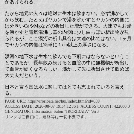
があげられる。
だから地元の人々は絶対に生水は飲まない。必ず沸かして
から飲む。たとえばヤカンで湯を沸かすとヤカンの内側に
は分厚いCaやMgなどの析出した層ができる。大連でもお湯
を沸かすと電気湯沸し器の内側に少し白っぽい析出物が見
られるが、ここ漠河の析出具合は大連の比ではない。1ヶ月
でヤカンの内側は簡単に１cm以上の厚さになる。
漠河の地下水は生水で飲んでも下痢にはならないというこ
とであるが、長年飲み続けると血管の中に無機物が析出し
て血管が硬くなるらしい。沸かして先に析出させて飲めば
大丈夫だという。
日本と言う国は水に関してはとても恵まれていると言え
る。