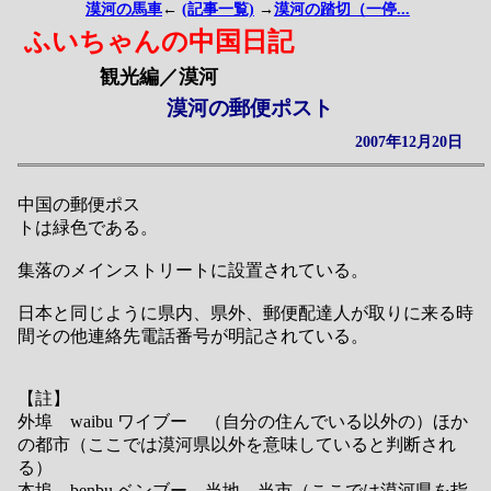
漠河の馬車
←
(記事一覧)
→
漠河の踏切（一停...
ふいちゃんの中国日記
観光編／漠河
漠河の郵便ポスト
2007年12月20日
中国の郵便ポス
トは緑色である。
集落のメインストリートに設置されている。
日本と同じように県内、県外、郵便配達人が取りに来る時
間その他連絡先電話番号が明記されている。
【註】
外埠 waibu ワイブー （自分の住んでいる以外の）ほか
の都市（ここでは漠河県以外を意味していると判断され
る）
本埠 benbu ベンブー 当地、当市（ここでは漠河県を指